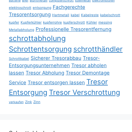
Blei
Buntmetall
Batterie
computerschrott
Edelmetall
Elektromotoren
Fachgerechte
elektroschrott
entsorgung
Tresorentsorgung
Hartmetall
kabel
Kabelreste
kabelschrott
kupfer
Kupferkühler
kupferrohre
kupferschrott
Kühler
messing
Professionelle Tresorentfernung
Metallabholung
schrottabholung
Schrottentsorgung
schrotthändler
Sicherer Tresorabbau
Tresor-
Schrottkabel
Entsorgungsunternehmen
Tresor abholen
lassen
Tresor Abholung
Tresor Demontage
Tresor
Service
Tresor entsorgen lassen
Entsorgung
Tresor Verschrottung
Zink
Zinn
verkaufen