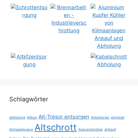
Schlagwörter
Alt-Tresor entsorgen
abholung
Akkus
Altbatterien
altmetall
Altschrott
ankauf
Altmetallpreise
Alukupferkühler