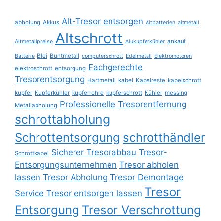
Alt-Tresor entsorgen
abholung
Akkus
Altbatterien
altmetall
Altschrott
ankauf
Altmetallpreise
Alukupferkühler
Blei
Buntmetall
Batterie
computerschrott
Edelmetall
Elektromotoren
Fachgerechte
elektroschrott
entsorgung
Tresorentsorgung
Hartmetall
kabel
Kabelreste
kabelschrott
kupfer
Kupferkühler
kupferrohre
kupferschrott
Kühler
messing
Professionelle Tresorentfernung
Metallabholung
schrottabholung
Schrottentsorgung
schrotthändler
Sicherer Tresorabbau
Tresor-
Schrottkabel
Entsorgungsunternehmen
Tresor abholen
lassen
Tresor Abholung
Tresor Demontage
Tresor
Service
Tresor entsorgen lassen
Entsorgung
Tresor Verschrottung