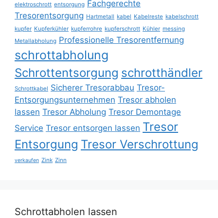
Fachgerechte
elektroschrott
entsorgung
Tresorentsorgung
Hartmetall
kabel
Kabelreste
kabelschrott
kupfer
Kupferkühler
kupferrohre
kupferschrott
Kühler
messing
Professionelle Tresorentfernung
Metallabholung
schrottabholung
Schrottentsorgung
schrotthändler
Sicherer Tresorabbau
Tresor-
Schrottkabel
Entsorgungsunternehmen
Tresor abholen
lassen
Tresor Abholung
Tresor Demontage
Tresor
Service
Tresor entsorgen lassen
Entsorgung
Tresor Verschrottung
Zink
Zinn
verkaufen
Schrottabholen lassen