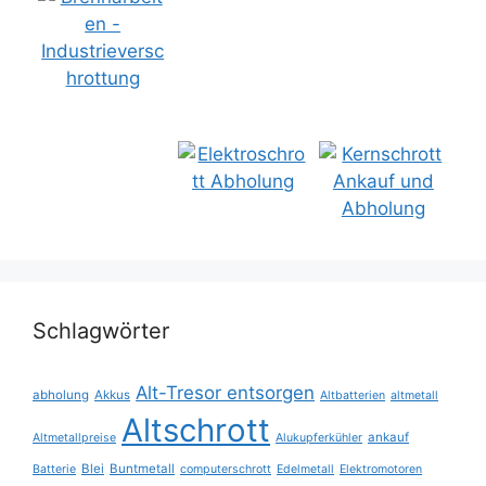
Schlagwörter
Alt-Tresor entsorgen
abholung
Akkus
Altbatterien
altmetall
Altschrott
ankauf
Altmetallpreise
Alukupferkühler
Blei
Buntmetall
Batterie
computerschrott
Edelmetall
Elektromotoren