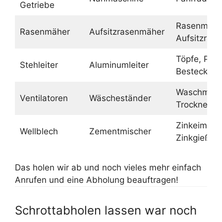
Getriebe
Rasenmähe
Rasenmäher
Aufsitzrasenmäher
Aufsitzras
Töpfe, Pfa
Stehleiter
Aluminumleiter
Besteck
Waschmasc
Ventilatoren
Wäscheständer
Trockner
Zinkeimer,
Wellblech
Zementmischer
Zinkgießka
Das holen wir ab und noch vieles mehr einfach
Anrufen und eine Abholung beauftragen!
Schrottabholen lassen war noch