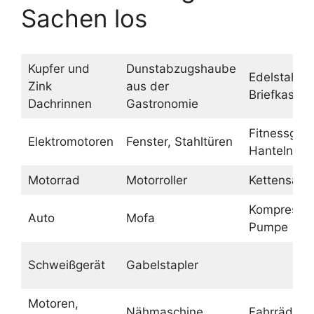
Sachen los
Kupfer und
Dunstabzugshaube
Edelstahl
Zink
aus der
Briefkasten
Dachrinnen
Gastronomie
Fitnessgerä
Elektromotoren
Fenster, Stahltüren
Hanteln
Motorrad
Motorroller
Kettensäge
Kompressor
Auto
Mofa
Pumpe
Schweißgerät
Gabelstapler
Motoren,
Nähmaschine
Fahrräder