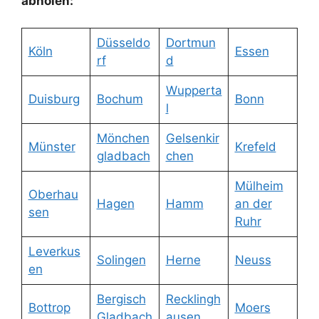
abholen:
Düsseldo
Dortmun
Köln
Essen
rf
d
Wupperta
Duisburg
Bochum
Bonn
l
Mönchen
Gelsenkir
Münster
Krefeld
gladbach
chen
Mülheim
Oberhau
Hagen
Hamm
an der
sen
Ruhr
Leverkus
Solingen
Herne
Neuss
en
Bergisch
Recklingh
Bottrop
Moers
Gladbach
ausen