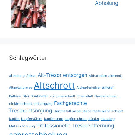
Schlagwörter
Alt-Tresor entsorgen
abholung
Akkus
Altbatterien
altmetall
Altschrott
ankauf
Altmetallpreise
Alukupferkühler
Blei
Buntmetall
Batterie
computerschrott
Edelmetall
Elektromotoren
Fachgerechte
elektroschrott
entsorgung
Tresorentsorgung
Hartmetall
kabel
Kabelreste
kabelschrott
kupfer
Kupferkühler
kupferrohre
kupferschrott
Kühler
messing
Professionelle Tresorentfernung
Metallabholung
schrottabholung