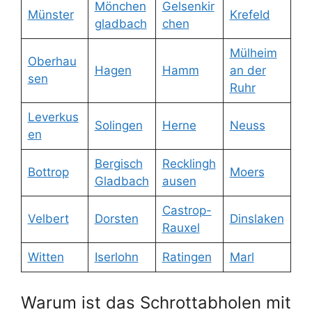
Mönchen
Gelsenkir
Münster
Krefeld
gladbach
chen
Mülheim
Oberhau
Hagen
Hamm
an der
sen
Ruhr
Leverkus
Solingen
Herne
Neuss
en
Bergisch
Recklingh
Bottrop
Moers
Gladbach
ausen
Castrop-
Velbert
Dorsten
Dinslaken
Rauxel
Witten
Iserlohn
Ratingen
Marl
Warum ist das Schrottabholen mit