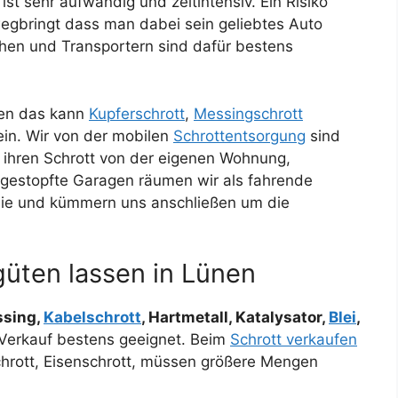
ist sehr aufwändig und zeitintensiv. Ein Risiko
egbringt dass man dabei sein geliebtes Auto
chen und Transportern sind dafür bestens
len das kann
Kupferschrott
,
Messingschrott
ein. Wir von der mobilen
Schrottentsorgung
sind
en ihren Schrott von der eigenen Wohnung,
lgestopfte Garagen räumen wir als fahrende
 sie und kümmern uns anschließen um die
güten lassen in Lünen
ssing,
Kabelschrott
, Hartmetall, Katalysator,
Blei
,
n Verkauf bestens geeignet. Beim
Schrott verkaufen
hrott, Eisenschrott, müssen größere Mengen