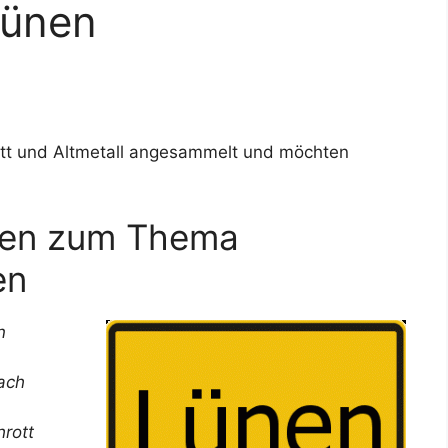
Lünen
ott und Altmetall angesammelt und möchten
agen zum Thema
en
n
ach
hrott