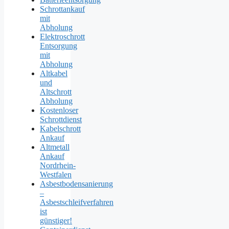
Schrottankauf
mit
Abholung
Elektroschrott
Entsorgung
mit
Abholung
Altkabel
und
Altschrott
Abholung
Kostenloser
Schrottdienst
Kabelschrott
Ankauf
Altmetall
Ankauf
Nordrhein-
Westfalen
Asbestbodensanierung
–
Asbestschleifverfahren
ist
günstiger!