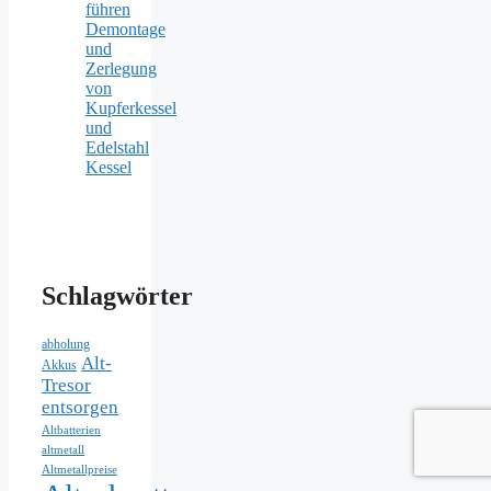
Schlagwörter
abholung
Alt-
Akkus
Tresor
entsorgen
Altbatterien
altmetall
Altmetallpreise