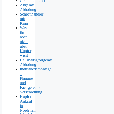
Containerdienst
Altgeräte
Abholung
Schrotthändler
mit
Kran
Was
ihr
noch
nicht
über
Kupfer
wisst
Haushaltsgroßgeräte
Abholung
Industriedemontage
–
Planung
und
Fachgerechte
Verschrottung
Kupfer
Ankauf
in
Nordrhein-