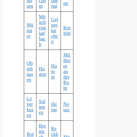
isb
chu
ppe
nn
urg
m
rtal
Mö
Gel
nch
Mü
sen
eng
Kre
nst
kir
lad
feld
er
che
bac
n
h
Mü
lhei
Ob
Ha
m
erh
Ha
m
an
aus
gen
m
der
en
Ru
hr
Le
Sol
ver
He
Ne
ing
kus
rne
uss
en
en
Ber
Re
gis
Bot
ckli
ch
Mo