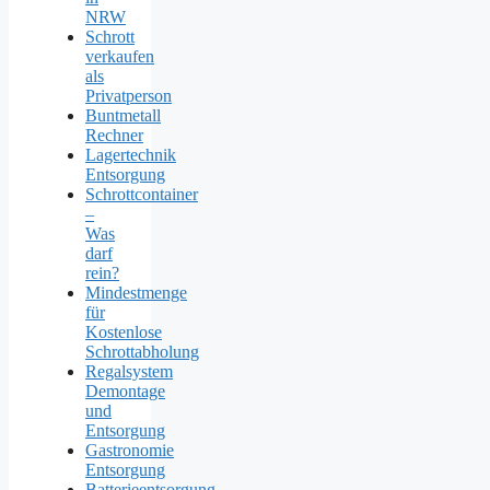
NRW
Schrott
verkaufen
als
Privatperson
Buntmetall
Rechner
Lagertechnik
Entsorgung
Schrottcontainer
–
Was
darf
rein?
Mindestmenge
für
Kostenlose
Schrottabholung
Regalsystem
Demontage
und
Entsorgung
Gastronomie
Entsorgung
Batterieentsorgung