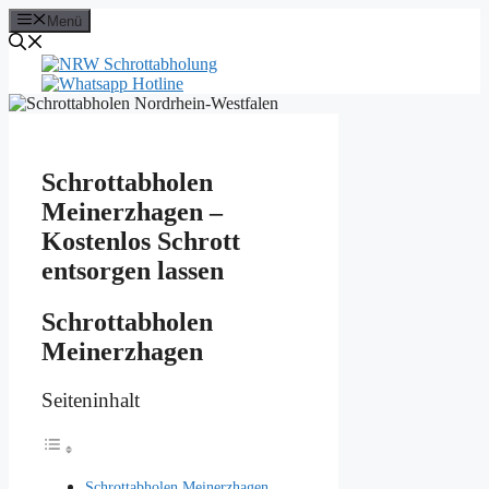
Zum
Menü
Inhalt
springen
Schrottabholen
Meinerzhagen –
Kostenlos Schrott
entsorgen lassen
Schrottabholen
Meinerzhagen
Seiteninhalt
Schrottabholen Meinerzhagen