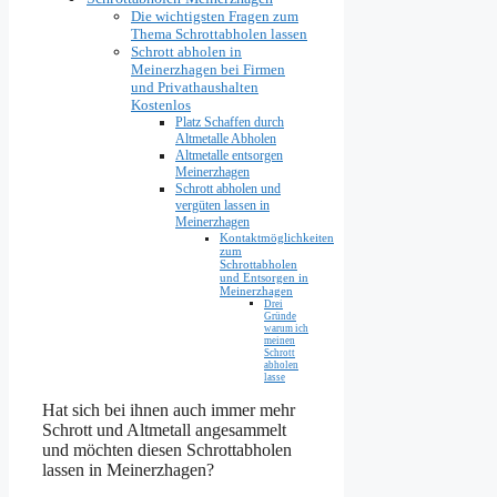
Die wichtigsten Fragen zum
Thema Schrottabholen lassen
Schrott abholen in
Meinerzhagen bei Firmen
und Privathaushalten
Kostenlos
Platz Schaffen durch
Altmetalle Abholen
Altmetalle entsorgen
Meinerzhagen
Schrott abholen und
vergüten lassen in
Meinerzhagen
Kontaktmöglichkeiten
zum
Schrottabholen
und Entsorgen in
Meinerzhagen
Drei
Gründe
warum ich
meinen
Schrott
abholen
lasse
Hat sich bei ihnen auch immer mehr
Schrott und Altmetall angesammelt
und möchten diesen Schrottabholen
lassen in Meinerzhagen?