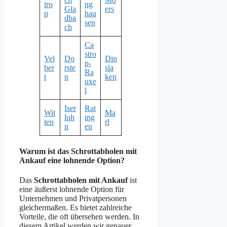
tro
ng
Gla
ers
p
hau
dba
sen
ch
Ca
stro
Vel
Do
Din
p-
ber
rste
sla
Ra
t
n
ken
uxe
l
Iser
Rat
Wit
Ma
loh
ing
ten
rl
n
en
Warum ist das Schrottabholen mit
Ankauf eine lohnende Option?
Das
Schrottabholen mit Ankauf
ist
eine äußerst lohnende Option für
Unternehmen und Privatpersonen
gleichermaßen. Es bietet zahlreiche
Vorteile, die oft übersehen werden. In
diesem Artikel werden wir genauer