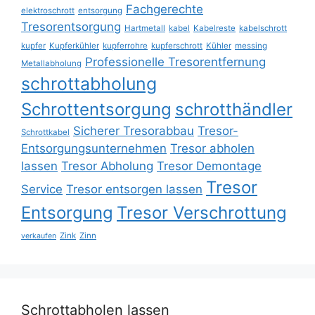
Fachgerechte
elektroschrott
entsorgung
Tresorentsorgung
Hartmetall
kabel
Kabelreste
kabelschrott
kupfer
Kupferkühler
kupferrohre
kupferschrott
Kühler
messing
Professionelle Tresorentfernung
Metallabholung
schrottabholung
Schrottentsorgung
schrotthändler
Sicherer Tresorabbau
Tresor-
Schrottkabel
Entsorgungsunternehmen
Tresor abholen
lassen
Tresor Abholung
Tresor Demontage
Tresor
Service
Tresor entsorgen lassen
Entsorgung
Tresor Verschrottung
Zink
Zinn
verkaufen
Schrottabholen lassen