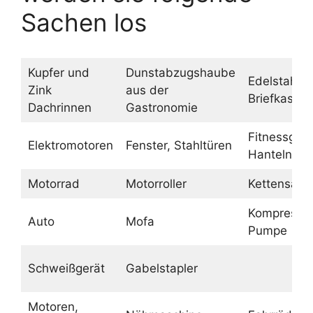
Sachen los
Kupfer und
Dunstabzugshaube
Edelstahl
Zink
aus der
Briefkasten
Dachrinnen
Gastronomie
Fitnessgerä
Elektromotoren
Fenster, Stahltüren
Hanteln
Motorrad
Motorroller
Kettensäge
Kompressor
Auto
Mofa
Pumpe
Schweißgerät
Gabelstapler
Motoren,