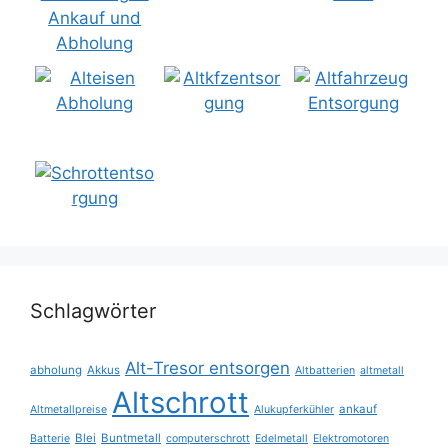
Schlagwörter
Alt-Tresor entsorgen
abholung
Akkus
Altbatterien
altmetall
Altschrott
ankauf
Altmetallpreise
Alukupferkühler
Blei
Buntmetall
Batterie
computerschrott
Edelmetall
Elektromotoren