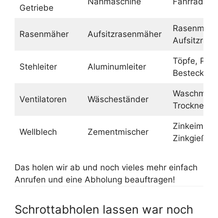
Nähmaschine
Fahrräder
Getriebe
Rasenmähe
Rasenmäher
Aufsitzrasenmäher
Aufsitzras
Töpfe, Pfa
Stehleiter
Aluminumleiter
Besteck
Waschmasc
Ventilatoren
Wäscheständer
Trockner
Zinkeimer,
Wellblech
Zementmischer
Zinkgießka
Das holen wir ab und noch vieles mehr einfach
Anrufen und eine Abholung beauftragen!
Schrottabholen lassen war noch