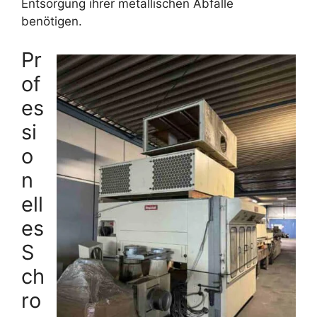
Entsorgung ihrer metallischen Abfälle
benötigen.
Pr
of
es
si
o
n
ell
es
S
ch
ro