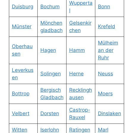
Wupperta
Duisburg
Bochum
Bonn
l
Mönchen
Gelsenkir
Münster
Krefeld
gladbach
chen
Mülheim
Oberhau
Hagen
Hamm
an der
sen
Ruhr
Leverkus
Solingen
Herne
Neuss
en
Bergisch
Recklingh
Bottrop
Moers
Gladbach
ausen
Castrop-
Velbert
Dorsten
Dinslaken
Rauxel
Witten
Iserlohn
Ratingen
Marl