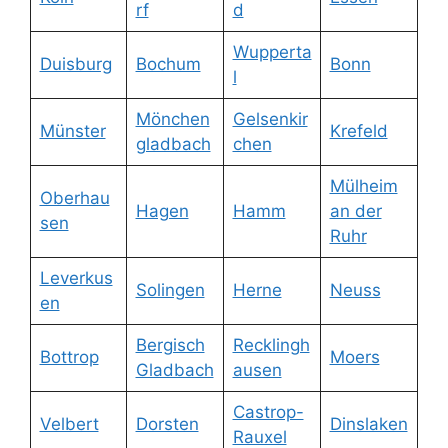
rf
d
Wupperta
Duisburg
Bochum
Bonn
l
Mönchen
Gelsenkir
Münster
Krefeld
gladbach
chen
Mülheim
Oberhau
Hagen
Hamm
an der
sen
Ruhr
Leverkus
Solingen
Herne
Neuss
en
Bergisch
Recklingh
Bottrop
Moers
Gladbach
ausen
Castrop-
Velbert
Dorsten
Dinslaken
Rauxel