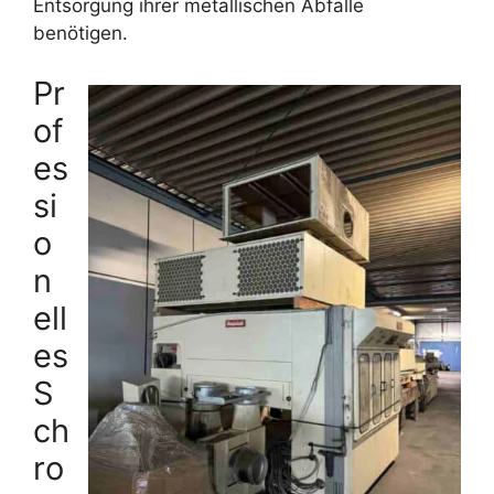
Entsorgung ihrer metallischen Abfälle
benötigen.
Pr
of
es
si
o
n
ell
es
S
ch
ro