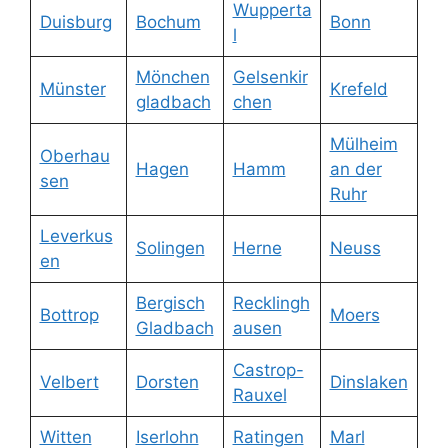
Wupperta
Duisburg
Bochum
Bonn
l
Mönchen
Gelsenkir
Münster
Krefeld
gladbach
chen
Mülheim
Oberhau
Hagen
Hamm
an der
sen
Ruhr
Leverkus
Solingen
Herne
Neuss
en
Bergisch
Recklingh
Bottrop
Moers
Gladbach
ausen
Castrop-
Velbert
Dorsten
Dinslaken
Rauxel
Witten
Iserlohn
Ratingen
Marl