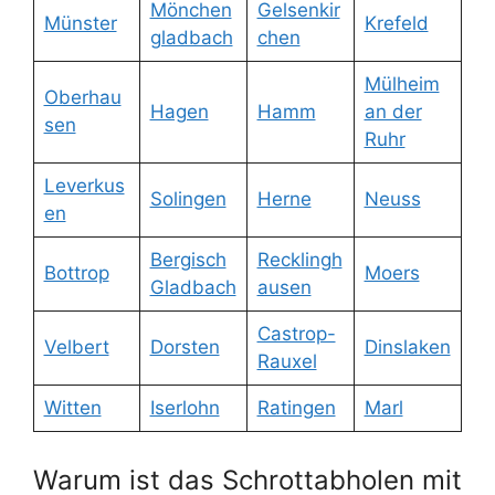
Mönchen
Gelsenkir
Münster
Krefeld
gladbach
chen
Mülheim
Oberhau
Hagen
Hamm
an der
sen
Ruhr
Leverkus
Solingen
Herne
Neuss
en
Bergisch
Recklingh
Bottrop
Moers
Gladbach
ausen
Castrop-
Velbert
Dorsten
Dinslaken
Rauxel
Witten
Iserlohn
Ratingen
Marl
Warum ist das Schrottabholen mit