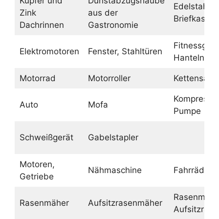
Kupfer und
Dunstabzugshaube
Edelstahl
Zink
aus der
Briefkasten
Dachrinnen
Gastronomie
Fitnessgerä
Elektromotoren
Fenster, Stahltüren
Hanteln
Motorrad
Motorroller
Kettensäge
Kompressor
Auto
Mofa
Pumpe
Schweißgerät
Gabelstapler
Motoren,
Nähmaschine
Fahrräder
Getriebe
Rasenmähe
Rasenmäher
Aufsitzrasenmäher
Aufsitzras