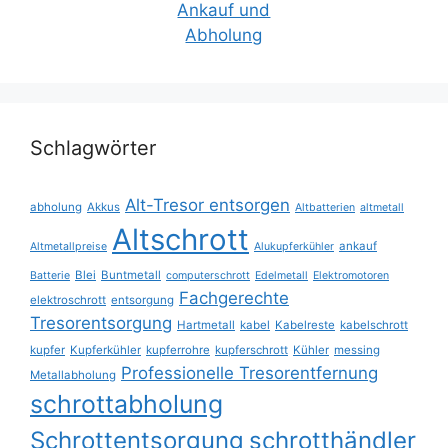
Schlagwörter
Alt-Tresor entsorgen
abholung
Akkus
Altbatterien
altmetall
Altschrott
ankauf
Altmetallpreise
Alukupferkühler
Blei
Buntmetall
Batterie
computerschrott
Edelmetall
Elektromotoren
Fachgerechte
elektroschrott
entsorgung
Tresorentsorgung
Hartmetall
kabel
Kabelreste
kabelschrott
kupfer
Kupferkühler
kupferrohre
kupferschrott
Kühler
messing
Professionelle Tresorentfernung
Metallabholung
schrottabholung
Schrottentsorgung
schrotthändler