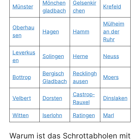
Mönchen
Gelsenkir
Münster
Krefeld
gladbach
chen
Mülheim
Oberhau
Hagen
Hamm
an der
sen
Ruhr
Leverkus
Solingen
Herne
Neuss
en
Bergisch
Recklingh
Bottrop
Moers
Gladbach
ausen
Castrop-
Velbert
Dorsten
Dinslaken
Rauxel
Witten
Iserlohn
Ratingen
Marl
Warum ist das Schrottabholen mit