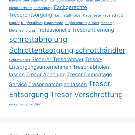
Blei
Buntmetall
Batterie
computerschrott
Edelmetall
Elektromotoren
Fachgerechte
elektroschrott
entsorgung
Tresorentsorgung
Hartmetall
kabel
Kabelreste
kabelschrott
kupfer
Kupferkühler
kupferrohre
kupferschrott
Kühler
messing
Professionelle Tresorentfernung
Metallabholung
schrottabholung
Schrottentsorgung
schrotthändler
Sicherer Tresorabbau
Tresor-
Schrottkabel
Entsorgungsunternehmen
Tresor abholen
lassen
Tresor Abholung
Tresor Demontage
Tresor
Service
Tresor entsorgen lassen
Entsorgung
Tresor Verschrottung
Zink
Zinn
verkaufen