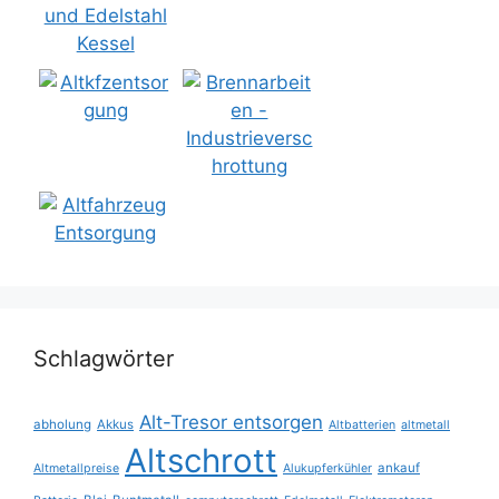
Schlagwörter
Alt-Tresor entsorgen
abholung
Akkus
Altbatterien
altmetall
Altschrott
ankauf
Altmetallpreise
Alukupferkühler