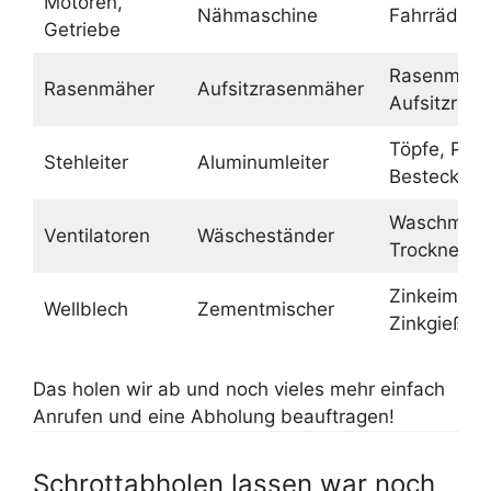
Motoren,
Nähmaschine
Fahrräder
Getriebe
Rasenmähe
Rasenmäher
Aufsitzrasenmäher
Aufsitzras
Töpfe, Pfa
Stehleiter
Aluminumleiter
Besteck
Waschmasc
Ventilatoren
Wäscheständer
Trockner
Zinkeimer,
Wellblech
Zementmischer
Zinkgießka
Das holen wir ab und noch vieles mehr einfach
Anrufen und eine Abholung beauftragen!
Schrottabholen lassen war noch