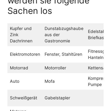
werden sie folgende
Sachen los
Kupfer und
Dunstabzugshaube
Edelstahl
Zink
aus der
Briefkasten
Dachrinnen
Gastronomie
Fitnessgerä
Elektromotoren
Fenster, Stahltüren
Hanteln
Motorrad
Motorroller
Kettensäge
Kompressor
Auto
Mofa
Pumpe
Schweißgerät
Gabelstapler