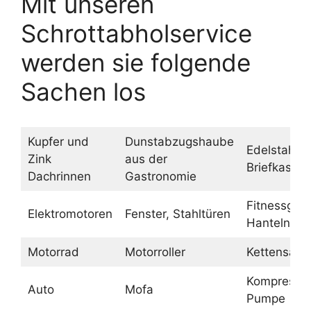
Mit unseren
Schrottabholservice
werden sie folgende
Sachen los
Kupfer und
Dunstabzugshaube
Edelstahl
Zink
aus der
Briefkasten
Dachrinnen
Gastronomie
Fitnessgerä
Elektromotoren
Fenster, Stahltüren
Hanteln
Motorrad
Motorroller
Kettensäge
Kompressor
Auto
Mofa
Pumpe