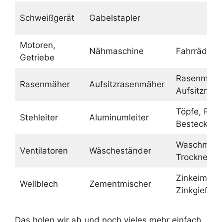
Schweißgerät
Gabelstapler
Motoren,
Nähmaschine
Fahrräder
Getriebe
Rasenmähe
Rasenmäher
Aufsitzrasenmäher
Aufsitzras
Töpfe, Pfa
Stehleiter
Aluminumleiter
Besteck
Waschmasc
Ventilatoren
Wäscheständer
Trockner
Zinkeimer,
Wellblech
Zementmischer
Zinkgießka
Das holen wir ab und noch vieles mehr einfach