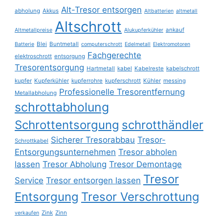
Alt-Tresor entsorgen
abholung
Akkus
Altbatterien
altmetall
Altschrott
ankauf
Altmetallpreise
Alukupferkühler
Blei
Buntmetall
Batterie
computerschrott
Edelmetall
Elektromotoren
Fachgerechte
elektroschrott
entsorgung
Tresorentsorgung
Hartmetall
kabel
Kabelreste
kabelschrott
kupfer
Kupferkühler
kupferrohre
kupferschrott
Kühler
messing
Professionelle Tresorentfernung
Metallabholung
schrottabholung
Schrottentsorgung
schrotthändler
Sicherer Tresorabbau
Tresor-
Schrottkabel
Entsorgungsunternehmen
Tresor abholen
lassen
Tresor Abholung
Tresor Demontage
Tresor
Service
Tresor entsorgen lassen
Entsorgung
Tresor Verschrottung
Zink
Zinn
verkaufen