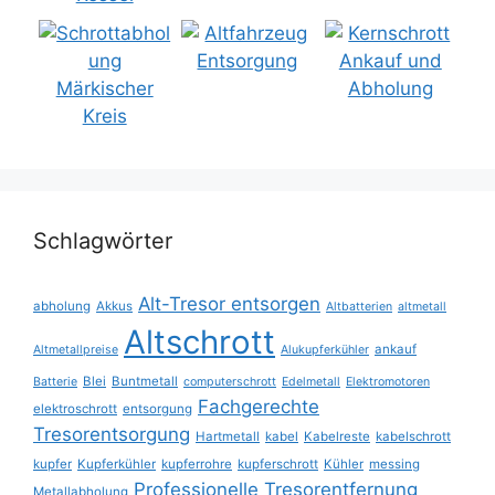
Schlagwörter
Alt-Tresor entsorgen
abholung
Akkus
Altbatterien
altmetall
Altschrott
ankauf
Altmetallpreise
Alukupferkühler
Blei
Buntmetall
Batterie
computerschrott
Edelmetall
Elektromotoren
Fachgerechte
elektroschrott
entsorgung
Tresorentsorgung
Hartmetall
kabel
Kabelreste
kabelschrott
kupfer
Kupferkühler
kupferrohre
kupferschrott
Kühler
messing
Professionelle Tresorentfernung
Metallabholung