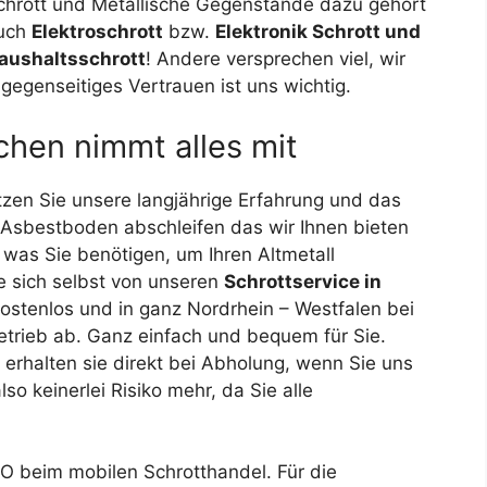
chrott und Metallische Gegenstände dazu gehört
uch
Elektroschrott
bzw.
Elektronik Schrott und
aushaltsschrott
! Andere versprechen viel, wir
egenseitiges Vertrauen ist uns wichtig.
chen nimmt alles mit
tzen Sie unsere langjährige Erfahrung und das
 Asbestboden abschleifen das wir Ihnen bieten
 was Sie benötigen, um Ihren Altmetall
e sich selbst von unseren
Schrottservice in
ostenlos und in ganz Nordrhein – Westfalen bei
etrieb ab. Ganz einfach und bequem für Sie.
erhalten sie direkt bei Abholung, wenn Sie uns
so keinerlei Risiko mehr, da Sie alle
d O beim mobilen Schrotthandel. Für die