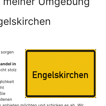
in meiner Umgebung
gelskirchen
 sorgen
andel in
cht stolz
ichkeit
ht
Sie
allenen
s anbieten möchten und schicken es ab. Wir