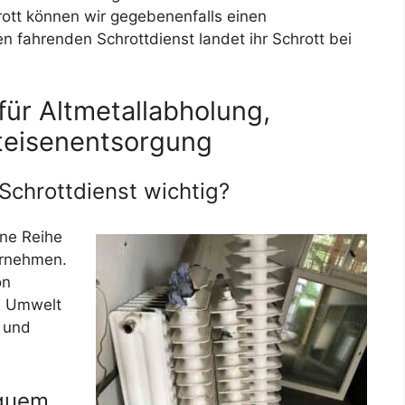
ott können wir gegebenenfalls einen
n fahrenden Schrottdienst landet ihr Schrott bei
für Altmetallabholung,
teisenentsorgung
 Schrottdienst wichtig?
ine Reihe
ernehmen.
on
ie Umwelt
 und
equem