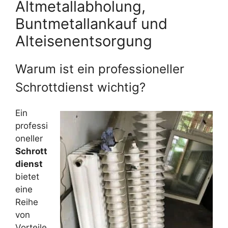
Altmetallabholung,
Buntmetallankauf und
Alteisenentsorgung
Warum ist ein professioneller
Schrottdienst wichtig?
Ein
professi
oneller
Schrott
dienst
bietet
eine
Reihe
von
Vorteile