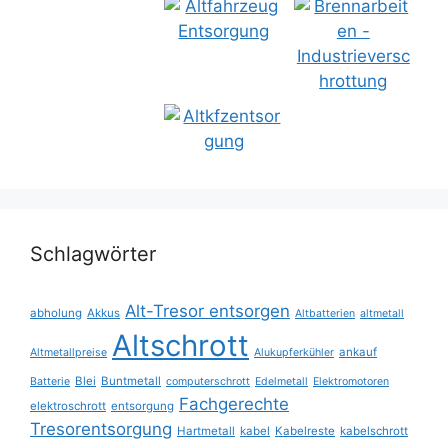
Schlagwörter
Alt-Tresor entsorgen
abholung
Akkus
Altbatterien
altmetall
Altschrott
ankauf
Altmetallpreise
Alukupferkühler
Blei
Buntmetall
Batterie
computerschrott
Edelmetall
Elektromotoren
Fachgerechte
elektroschrott
entsorgung
Tresorentsorgung
Hartmetall
kabel
Kabelreste
kabelschrott