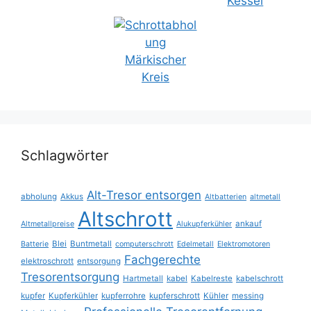
Schlagwörter
Alt-Tresor entsorgen
abholung
Akkus
Altbatterien
altmetall
Altschrott
ankauf
Altmetallpreise
Alukupferkühler
Blei
Buntmetall
Batterie
computerschrott
Edelmetall
Elektromotoren
Fachgerechte
elektroschrott
entsorgung
Tresorentsorgung
Hartmetall
kabel
Kabelreste
kabelschrott
kupfer
Kupferkühler
kupferrohre
kupferschrott
Kühler
messing