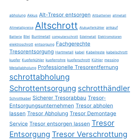
Alt-Tresor entsorgen
abholung
Akkus
Altbatterien
altmetall
Altschrott
ankauf
Altmetallpreise
Alukupferkühler
Blei
Buntmetall
Batterie
computerschrott
Edelmetall
Elektromotoren
Fachgerechte
elektroschrott
entsorgung
Tresorentsorgung
Hartmetall
kabel
Kabelreste
kabelschrott
kupfer
Kupferkühler
kupferrohre
kupferschrott
Kühler
messing
Professionelle Tresorentfernung
Metallabholung
schrottabholung
Schrottentsorgung
schrotthändler
Sicherer Tresorabbau
Tresor-
Schrottkabel
Entsorgungsunternehmen
Tresor abholen
lassen
Tresor Abholung
Tresor Demontage
Tresor
Service
Tresor entsorgen lassen
Entsorgung
Tresor Verschrottung