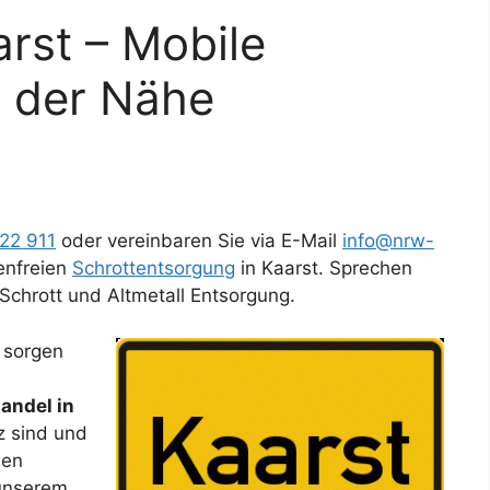
arst – Mobile
n der Nähe
 22 911
oder vereinbaren Sie via E-Mail
info@nrw-
enfreien
Schrottentsorgung
in Kaarst. Sprechen
Schrott und Altmetall Entsorgung.
 sorgen
andel in
lz sind und
ben
 unserem