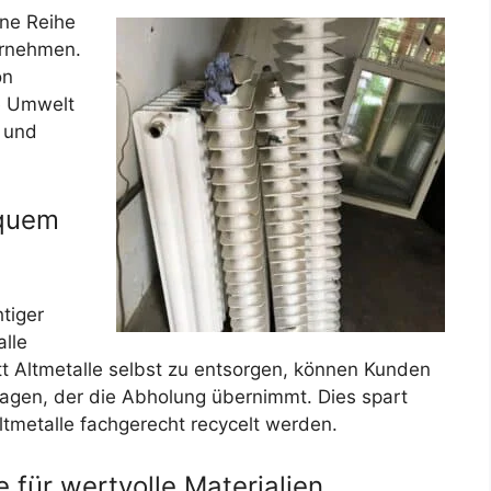
ine Reihe
ernehmen.
on
ie Umwelt
 und
equem
htiger
alle
t Altmetalle selbst zu entsorgen, können Kunden
tragen, der die Abholung übernimmt. Dies spart
ltmetalle fachgerecht recycelt werden.
 für wertvolle Materialien