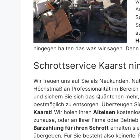
w
A
S
S
a
H
hingegen halten das was wir sagen. Denn g
Schrottservice Kaarst ni
Wir freuen uns auf Sie als Neukunden. Nu
Höchstmaß an Professionalität im Bereich
und sichern Sie sich das Quäntchen mehr,
bestmöglich zu entsorgen. Überzeugen Si
Kaarst
! Wir holen ihren
Alteisen
kostenlos
zuhause, oder an Ihrer Firma oder Betrieb
Barzahlung für ihren Schrott
erhalten sie
übergeben. Für Sie besteht also keinerlei 