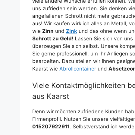
viele andere Wünsche erfüllen können. Wir
uns zufrieden sein werden. Sie denken vie
angefallenen Schrott nicht mehr gebrauch
aus! Wir kaufen wirklich alles an Metall, 
wie
Zinn
und
Zink
und das ohne wenn und
Schrott zu Geld
! Lassen Sie sich von un
überzeugen Sie sich selbst. Unsere kompe
Sie gerne professionell, um Ihr Anliegen s
bearbeiten. Dazu stellen wir ihnen geeign
Kaarst wie
Abrollcontainer
und
Absetzcon
Viele Kontaktmöglichkeiten b
aus Kaarst
Denn wir möchten zufriedene Kunden habe
Firmenprofil. Nutzen Sie unsere vielfältig
015207922911
. Selbstverständlich werd