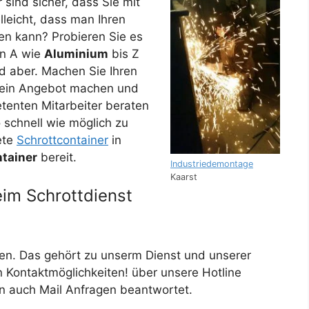
 sind sicher, dass Sie mit
lleicht, dass man Ihren
en kann? Probieren Sie es
von A wie
Aluminium
bis Z
 aber. Machen Sie Ihren
s ein Angebot machen und
tenten Mitarbeiter beraten
o schnell wie möglich zu
ete
Schrottcontainer
in
tainer
bereit.
Industriedemontage
Kaarst
eim Schrottdienst
Für unseren K
n. Das gehört zu unserm Dienst und unserer
en Kontaktmöglichkeiten! über unsere Hotline
en auch Mail Anfragen beantwortet.