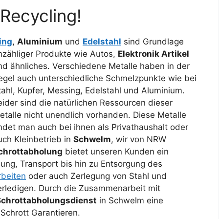
Recycling!
ing
,
Aluminium
und
Edelstahl
sind Grundlage
nzähliger Produkte
wie Autos,
Elektronik Artikel
nd ähnliches. Verschiedene Metalle haben in der
egel auch unterschiedliche Schmelzpunkte wie bei
tahl, Kupfer, Messing, Edelstahl und Aluminium.
eider sind die natürlichen Ressourcen dieser
etalle nicht unendlich vorhanden. Diese Metalle
indet man auch bei ihnen als Privathaushalt oder
uch Kleinbetrieb in
Schwelm
, wir von NRW
chrottabholung
bietet unseren Kunden ein
ng, Transport bis hin zu Entsorgung des
beiten
oder auch Zerlegung von Stahl und
 erledigen. Durch die Zusammenarbeit mit
Schrottabholungsdienst
in Schwelm eine
Schrott Garantieren.