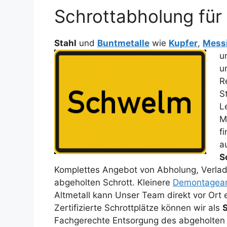
Schrottabholung für 
Stahl
und
Buntmetalle
wie
Kupfer
,
Mess
u
u
R
S
L
M
f
a
S
Komplettes Angebot von Abholung, Verladu
abgeholten Schrott. Kleinere
Demontagear
Altmetall kann Unser Team direkt vor Ort
Zertifizierte Schrottplätze können wir als
Fachgerechte Entsorgung des abgeholten 