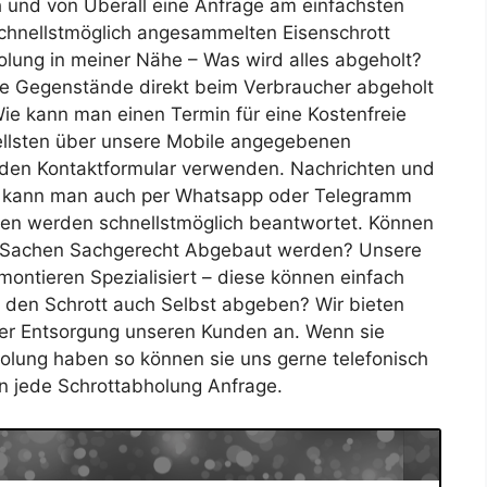
h und von Überall eine Anfrage am einfachsten
chnellstmöglich angesammelten Eisenschrott
olung in meiner Nähe – Was wird alles abgeholt?
che Gegenstände direkt beim Verbraucher abgeholt
ie kann man einen Termin für eine Kostenfreie
llsten über unsere Mobile angegebenen
den Kontaktformular verwenden. Nachrichten und
ng kann man auch per Whatsapp oder Telegramm
gen werden schnellstmöglich beantwortet. Können
te Sachen Sachgerecht Abgebaut werden? Unsere
ontieren Spezialisiert – diese können einfach
 den Schrott auch Selbst abgeben? Wir bieten
ter Entsorgung unseren Kunden an. Wenn sie
olung haben so können sie uns gerne telefonisch
en jede Schrottabholung Anfrage.