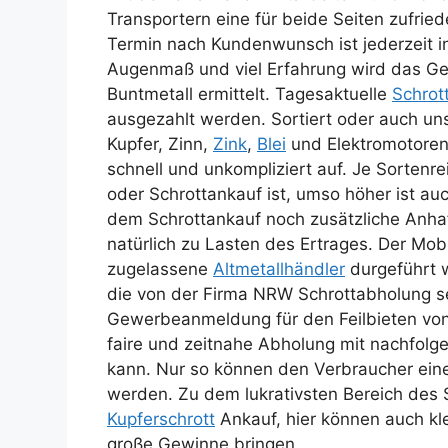
Transportern eine für beide Seiten zufri
Termin nach Kundenwunsch ist jederzeit i
Augenmaß und viel Erfahrung wird das Ge
Buntmetall ermittelt. Tagesaktuelle
Schrot
ausgezahlt werden. Sortiert oder auch un
Kupfer, Zinn,
Zink
,
Blei
und Elektromotoren 
schnell und unkompliziert auf. Je Sorten
oder Schrottankauf ist, umso höher ist a
dem Schrottankauf noch zusätzliche Anhaf
natürlich zu Lasten des Ertrages. Der Mobi
zugelassene
Altmetallhändler
durgeführt 
die von der Firma NRW Schrottabholung se
Gewerbeanmeldung für den Feilbieten von 
faire und zeitnahe Abholung mit nachfol
kann. Nur so können den Verbraucher ein
werden. Zu dem lukrativsten Bereich des 
Kupferschrott
Ankauf, hier können auch k
große Gewinne bringen.