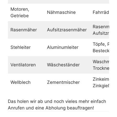
Motoren,
Nähmaschine
Fahrräder
Getriebe
Rasenmähe
Rasenmäher
Aufsitzrasenmäher
Aufsitzras
Töpfe, Pfa
Stehleiter
Aluminumleiter
Besteck
Waschmasc
Ventilatoren
Wäscheständer
Trockner
Zinkeimer,
Wellblech
Zementmischer
Zinkgießka
Das holen wir ab und noch vieles mehr einfach
Anrufen und eine Abholung beauftragen!