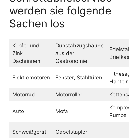
werden sie folgende
Sachen los
Kupfer und
Dunstabzugshaube
Edelstahl
Zink
aus der
Briefkasten
Dachrinnen
Gastronomie
Fitnessgerä
Elektromotoren
Fenster, Stahltüren
Hanteln
Motorrad
Motorroller
Kettensäge
Kompressor
Auto
Mofa
Pumpe
Schweißgerät
Gabelstapler