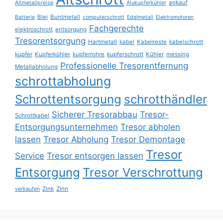
ankauf
Altmetallpreise
Alukupferkühler
Blei
Buntmetall
Batterie
computerschrott
Edelmetall
Elektromotoren
Fachgerechte
elektroschrott
entsorgung
Tresorentsorgung
Hartmetall
kabel
Kabelreste
kabelschrott
kupfer
Kupferkühler
kupferrohre
kupferschrott
Kühler
messing
Professionelle Tresorentfernung
Metallabholung
schrottabholung
Schrottentsorgung
schrotthändler
Sicherer Tresorabbau
Tresor-
Schrottkabel
Entsorgungsunternehmen
Tresor abholen
lassen
Tresor Abholung
Tresor Demontage
Tresor
Service
Tresor entsorgen lassen
Entsorgung
Tresor Verschrottung
Zink
Zinn
verkaufen