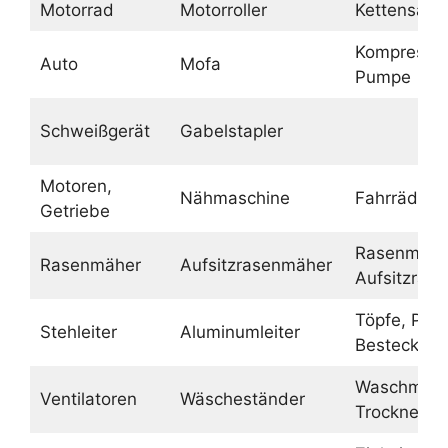
Motorrad
Motorroller
Kettensäge
Kompressor
Auto
Mofa
Pumpe
Schweißgerät
Gabelstapler
Motoren,
Nähmaschine
Fahrräder
Getriebe
Rasenmähe
Rasenmäher
Aufsitzrasenmäher
Aufsitzras
Töpfe, Pfa
Stehleiter
Aluminumleiter
Besteck
Waschmasc
Ventilatoren
Wäscheständer
Trockner