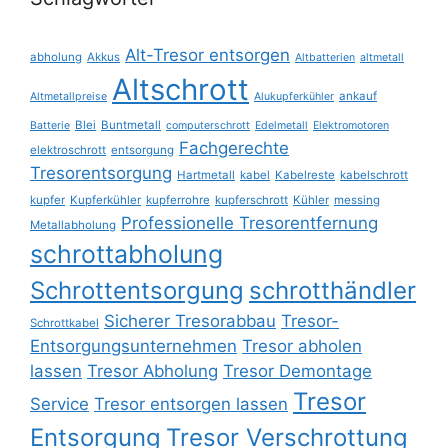
Alt-Tresor entsorgen
abholung
Akkus
Altbatterien
altmetall
Altschrott
ankauf
Altmetallpreise
Alukupferkühler
Blei
Buntmetall
Batterie
computerschrott
Edelmetall
Elektromotoren
Fachgerechte
elektroschrott
entsorgung
Tresorentsorgung
Hartmetall
kabel
Kabelreste
kabelschrott
kupfer
Kupferkühler
kupferrohre
kupferschrott
Kühler
messing
Professionelle Tresorentfernung
Metallabholung
schrottabholung
Schrottentsorgung
schrotthändler
Sicherer Tresorabbau
Tresor-
Schrottkabel
Entsorgungsunternehmen
Tresor abholen
lassen
Tresor Abholung
Tresor Demontage
Tresor
Service
Tresor entsorgen lassen
Entsorgung
Tresor Verschrottung