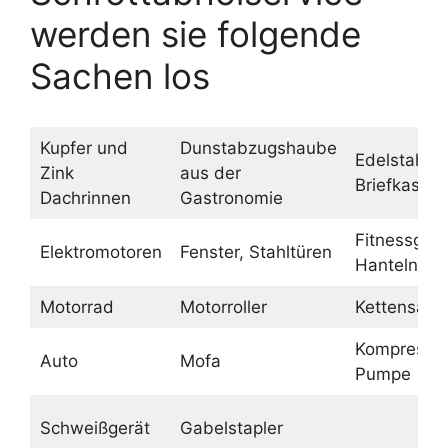
werden sie folgende
Sachen los
Kupfer und
Dunstabzugshaube
Edelstahl
Zink
aus der
Briefkasten
Dachrinnen
Gastronomie
Fitnessgerä
Elektromotoren
Fenster, Stahltüren
Hanteln
Motorrad
Motorroller
Kettensäge
Kompressor
Auto
Mofa
Pumpe
Schweißgerät
Gabelstapler