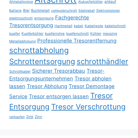
ankauf
Altmetallpreise
Alukupferkühler
Blei
Buntmetall
Batterie
computerschrott
Edelmetall
Elektromotoren
Fachgerechte
elektroschrott
entsorgung
Tresorentsorgung
Hartmetall
kabel
Kabelreste
kabelschrott
kupfer
Kupferkühler
kupferrohre
kupferschrott
Kühler
messing
Professionelle Tresorentfernung
Metallabholung
schrottabholung
Schrottentsorgung
schrotthändler
Sicherer Tresorabbau
Tresor-
Schrottkabel
Entsorgungsunternehmen
Tresor abholen
lassen
Tresor Abholung
Tresor Demontage
Tresor
Service
Tresor entsorgen lassen
Entsorgung
Tresor Verschrottung
Zink
Zinn
verkaufen