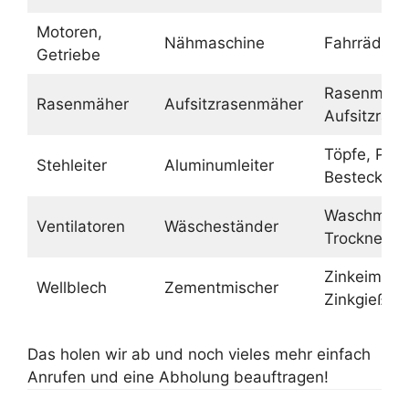
Motoren,
Nähmaschine
Fahrräder
Getriebe
Rasenmähe
Rasenmäher
Aufsitzrasenmäher
Aufsitzras
Töpfe, Pfa
Stehleiter
Aluminumleiter
Besteck
Waschmasc
Ventilatoren
Wäscheständer
Trockner
Zinkeimer,
Wellblech
Zementmischer
Zinkgießka
Das holen wir ab und noch vieles mehr einfach
Anrufen und eine Abholung beauftragen!