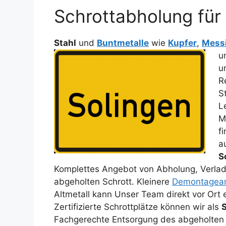
Schrottabholung für 
Stahl
und
Buntmetalle
wie
Kupfer
,
Mess
u
u
R
S
L
M
f
a
S
Komplettes Angebot von Abholung, Verladu
abgeholten Schrott. Kleinere
Demontagear
Altmetall kann Unser Team direkt vor Ort
Zertifizierte Schrottplätze können wir als
Fachgerechte Entsorgung des abgeholten 