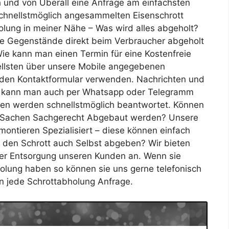
h und von Überall eine Anfrage am einfachsten
chnellstmöglich angesammelten Eisenschrott
olung in meiner Nähe – Was wird alles abgeholt?
che Gegenstände direkt beim Verbraucher abgeholt
ie kann man einen Termin für eine Kostenfreie
llsten über unsere Mobile angegebenen
den Kontaktformular verwenden. Nachrichten und
ng kann man auch per Whatsapp oder Telegramm
gen werden schnellstmöglich beantwortet. Können
te Sachen Sachgerecht Abgebaut werden? Unsere
ontieren Spezialisiert – diese können einfach
 den Schrott auch Selbst abgeben? Wir bieten
ter Entsorgung unseren Kunden an. Wenn sie
olung haben so können sie uns gerne telefonisch
en jede Schrottabholung Anfrage.