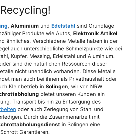
Recycling!
ing
,
Aluminium
und
Edelstahl
sind Grundlage
nzähliger Produkte
wie Autos,
Elektronik Artikel
nd ähnliches. Verschiedene Metalle haben in der
egel auch unterschiedliche Schmelzpunkte wie bei
tahl, Kupfer, Messing, Edelstahl und Aluminium.
eider sind die natürlichen Ressourcen dieser
etalle nicht unendlich vorhanden. Diese Metalle
indet man auch bei ihnen als Privathaushalt oder
uch Kleinbetrieb in
Solingen
, wir von NRW
chrottabholung
bietet unseren Kunden ein
ng, Transport bis hin zu Entsorgung des
beiten
oder auch Zerlegung von Stahl und
 erledigen. Durch die Zusammenarbeit mit
Schrottabholungsdienst
in Solingen eine
Schrott Garantieren.