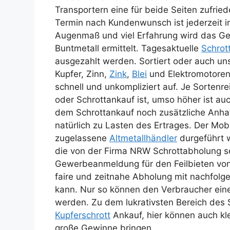
Transportern eine für beide Seiten zufri
Termin nach Kundenwunsch ist jederzeit i
Augenmaß und viel Erfahrung wird das Ge
Buntmetall ermittelt. Tagesaktuelle
Schrot
ausgezahlt werden. Sortiert oder auch un
Kupfer, Zinn,
Zink
,
Blei
und Elektromotoren 
schnell und unkompliziert auf. Je Sorten
oder Schrottankauf ist, umso höher ist a
dem Schrottankauf noch zusätzliche Anhaf
natürlich zu Lasten des Ertrages. Der Mobi
zugelassene
Altmetallhändler
durgeführt 
die von der Firma NRW Schrottabholung se
Gewerbeanmeldung für den Feilbieten von 
faire und zeitnahe Abholung mit nachfol
kann. Nur so können den Verbraucher ein
werden. Zu dem lukrativsten Bereich des 
Kupferschrott
Ankauf, hier können auch k
große Gewinne bringen.