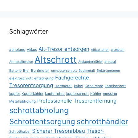
Schlagwörter
Alt-Tresor entsorgen
abholung
Akkus
Altbatterien
altmetall
Altschrott
ankauf
Altmetallpreise
Alukupferkühler
Blei
Buntmetall
Batterie
computerschrott
Edelmetall
Elektromotoren
Fachgerechte
elektroschrott
entsorgung
Tresorentsorgung
Hartmetall
kabel
Kabelreste
kabelschrott
kupfer
Kupferkühler
kupferrohre
kupferschrott
Kühler
messing
Professionelle Tresorentfernung
Metallabholung
schrottabholung
Schrottentsorgung
schrotthändler
Sicherer Tresorabbau
Tresor-
Schrottkabel