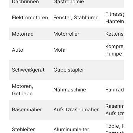
Dachrinnen
Gastronomie
Fitnessgerä
Elektromotoren
Fenster, Stahltüren
Hanteln
Motorrad
Motorroller
Kettensäge
Kompressor
Auto
Mofa
Pumpe
Schweißgerät
Gabelstapler
Motoren,
Nähmaschine
Fahrräder
Getriebe
Rasenmähe
Rasenmäher
Aufsitzrasenmäher
Aufsitzras
Töpfe, Pfa
Stehleiter
Aluminumleiter