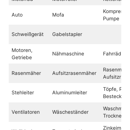
Kompressor
Auto
Mofa
Pumpe
Schweißgerät
Gabelstapler
Motoren,
Nähmaschine
Fahrräder
Getriebe
Rasenmähe
Rasenmäher
Aufsitzrasenmäher
Aufsitzras
Töpfe, Pfa
Stehleiter
Aluminumleiter
Besteck
Waschmasc
Ventilatoren
Wäscheständer
Trockner
Zinkeimer,