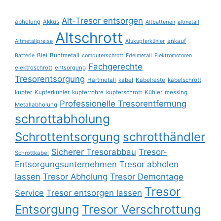
Alt-Tresor entsorgen
abholung
Akkus
Altbatterien
altmetall
Altschrott
ankauf
Altmetallpreise
Alukupferkühler
Blei
Buntmetall
Batterie
computerschrott
Edelmetall
Elektromotoren
Fachgerechte
elektroschrott
entsorgung
Tresorentsorgung
Hartmetall
kabel
Kabelreste
kabelschrott
kupfer
Kupferkühler
kupferrohre
kupferschrott
Kühler
messing
Professionelle Tresorentfernung
Metallabholung
schrottabholung
Schrottentsorgung
schrotthändler
Sicherer Tresorabbau
Tresor-
Schrottkabel
Entsorgungsunternehmen
Tresor abholen
lassen
Tresor Abholung
Tresor Demontage
Tresor
Service
Tresor entsorgen lassen
Entsorgung
Tresor Verschrottung