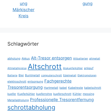
Schlagwörter
Alt-Tresor entsorgen
abholung
Akkus
Altbatterien
altmetall
Altschrott
ankauf
Altmetallpreise
Alukupferkühler
Blei
Buntmetall
Batterie
computerschrott
Edelmetall
Elektromotoren
Fachgerechte
elektroschrott
entsorgung
Tresorentsorgung
Hartmetall
kabel
Kabelreste
kabelschrott
kupfer
Kupferkühler
kupferrohre
kupferschrott
Kühler
messing
Professionelle Tresorentfernung
Metallabholung
schrottabholung