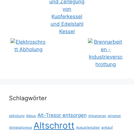
Schlagwörter
Alt-Tresor entsorgen
abholung
Akkus
Altbatterien
altmetall
Altschrott
ankauf
Altmetallpreise
Alukupferkühler