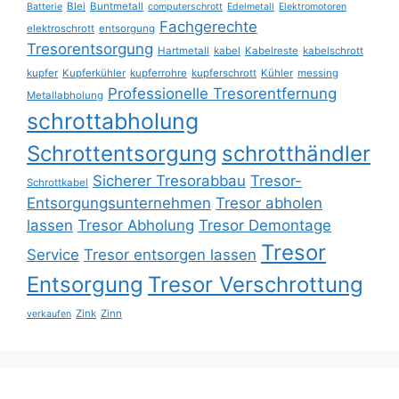
Blei
Buntmetall
Batterie
computerschrott
Edelmetall
Elektromotoren
Fachgerechte
elektroschrott
entsorgung
Tresorentsorgung
Hartmetall
kabel
Kabelreste
kabelschrott
kupfer
Kupferkühler
kupferrohre
kupferschrott
Kühler
messing
Professionelle Tresorentfernung
Metallabholung
schrottabholung
Schrottentsorgung
schrotthändler
Sicherer Tresorabbau
Tresor-
Schrottkabel
Entsorgungsunternehmen
Tresor abholen
lassen
Tresor Abholung
Tresor Demontage
Tresor
Service
Tresor entsorgen lassen
Entsorgung
Tresor Verschrottung
Zink
Zinn
verkaufen