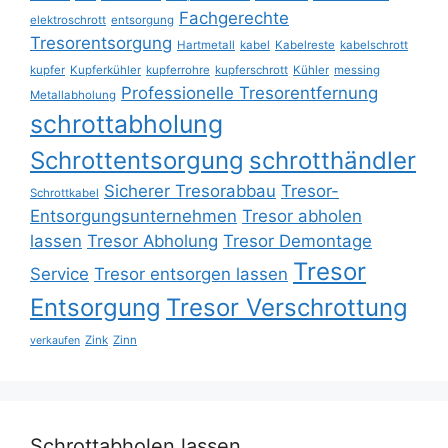
Fachgerechte
elektroschrott
entsorgung
Tresorentsorgung
Hartmetall
kabel
Kabelreste
kabelschrott
kupfer
Kupferkühler
kupferrohre
kupferschrott
Kühler
messing
Professionelle Tresorentfernung
Metallabholung
schrottabholung
Schrottentsorgung
schrotthändler
Sicherer Tresorabbau
Tresor-
Schrottkabel
Entsorgungsunternehmen
Tresor abholen
lassen
Tresor Abholung
Tresor Demontage
Tresor
Service
Tresor entsorgen lassen
Entsorgung
Tresor Verschrottung
Zink
Zinn
verkaufen
Schrottabholen lassen