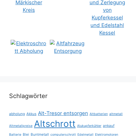
Schlagwörter
Alt-Tresor entsorgen
abholung
Akkus
Altbatterien
altmetall
Altschrott
ankauf
Altmetallpreise
Alukupferkühler
Blei
Buntmetall
Batterie
computerschrott
Edelmetall
Elektromotoren