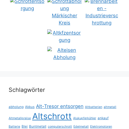
Schlagwörter
Alt-Tresor entsorgen
abholung
Akkus
Altbatterien
altmetall
Altschrott
ankauf
Altmetallpreise
Alukupferkühler
Blei
Buntmetall
Batterie
computerschrott
Edelmetall
Elektromotoren