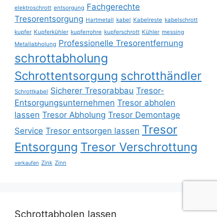
Fachgerechte
elektroschrott
entsorgung
Tresorentsorgung
Hartmetall
kabel
Kabelreste
kabelschrott
kupfer
Kupferkühler
kupferrohre
kupferschrott
Kühler
messing
Professionelle Tresorentfernung
Metallabholung
schrottabholung
Schrottentsorgung
schrotthändler
Sicherer Tresorabbau
Tresor-
Schrottkabel
Entsorgungsunternehmen
Tresor abholen
lassen
Tresor Abholung
Tresor Demontage
Tresor
Service
Tresor entsorgen lassen
Entsorgung
Tresor Verschrottung
Zink
Zinn
verkaufen
Schrottabholen lassen