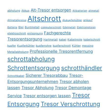
Alt-Tresor entsorgen
abholung
Akkus
Altbatterien
altmetall
Altschrott
ankauf
Altmetallpreise
Alukupferkühler
Blei
Buntmetall
Batterie
computerschrott
Edelmetall
Elektromotoren
Fachgerechte
elektroschrott
entsorgung
Tresorentsorgung
Hartmetall
kabel
Kabelreste
kabelschrott
kupfer
Kupferkühler
kupferrohre
kupferschrott
Kühler
messing
Professionelle Tresorentfernung
Metallabholung
schrottabholung
Schrottentsorgung
schrotthändler
Sicherer Tresorabbau
Tresor-
Schrottkabel
Entsorgungsunternehmen
Tresor abholen
lassen
Tresor Abholung
Tresor Demontage
Tresor
Service
Tresor entsorgen lassen
Entsorgung
Tresor Verschrottung