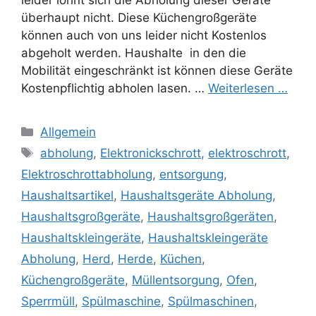
überhaupt nicht. Diese Küchengroßgeräte
können auch von uns leider nicht Kostenlos
abgeholt werden. Haushalte in den die
Mobilität eingeschränkt ist können diese Geräte
Kostenpflichtig abholen lasen. …
Weiterlesen …
Kategorien
Allgemein
Schlagwörter
abholung
,
Elektronickschrott
,
elektroschrott
,
Elektroschrottabholung
,
entsorgung
,
Haushaltsartikel
,
Haushaltsgeräte Abholung
,
Haushaltsgroßgeräte
,
Haushaltsgroßgeräten
,
Haushaltskleingeräte
,
Haushaltskleingeräte
Abholung
,
Herd
,
Herde
,
Küchen
,
Küchengroßgeräte
,
Müllentsorgung
,
Ofen
,
Sperrmüll
,
Spülmaschine
,
Spülmaschinen
,