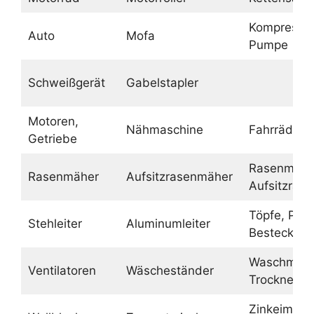
Kompressor
Auto
Mofa
Pumpe
Schweißgerät
Gabelstapler
Motoren,
Nähmaschine
Fahrräder
Getriebe
Rasenmähe
Rasenmäher
Aufsitzrasenmäher
Aufsitzras
Töpfe, Pfa
Stehleiter
Aluminumleiter
Besteck
Waschmasc
Ventilatoren
Wäscheständer
Trockner
Zinkeimer,