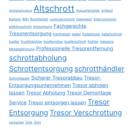
Altschrott
ankauf
Altmetallpreise
Alukupferkühler
Blei
Buntmetall
Batterie
computerschrott
Edelmetall
Elektromotoren
Fachgerechte
elektroschrott
entsorgung
Tresorentsorgung
Hartmetall
kabel
Kabelreste
kabelschrott
kupfer
Kupferkühler
kupferrohre
kupferschrott
Kühler
messing
Professionelle Tresorentfernung
Metallabholung
schrottabholung
Schrottentsorgung
schrotthändler
Sicherer Tresorabbau
Tresor-
Schrottkabel
Entsorgungsunternehmen
Tresor abholen
lassen
Tresor Abholung
Tresor Demontage
Tresor
Service
Tresor entsorgen lassen
Entsorgung
Tresor Verschrottung
Zink
Zinn
verkaufen