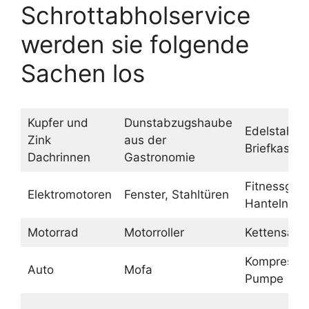
Schrottabholservice
werden sie folgende
Sachen los
Kupfer und
Dunstabzugshaube
Edelstahl
Zink
aus der
Briefkasten
Dachrinnen
Gastronomie
Fitnessgerä
Elektromotoren
Fenster, Stahltüren
Hanteln
Motorrad
Motorroller
Kettensäge
Kompressor
Auto
Mofa
Pumpe