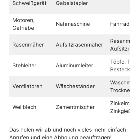
Schweißgerät
Gabelstapler
Motoren,
Nähmaschine
Fahrräder
Getriebe
Rasenmähe
Rasenmäher
Aufsitzrasenmäher
Aufsitzras
Töpfe, Pfa
Stehleiter
Aluminumleiter
Besteck
Waschmasc
Ventilatoren
Wäscheständer
Trockner
Zinkeimer,
Wellblech
Zementmischer
Zinkgießka
Das holen wir ab und noch vieles mehr einfach
Anrufen und eine Abholung beauftragen!