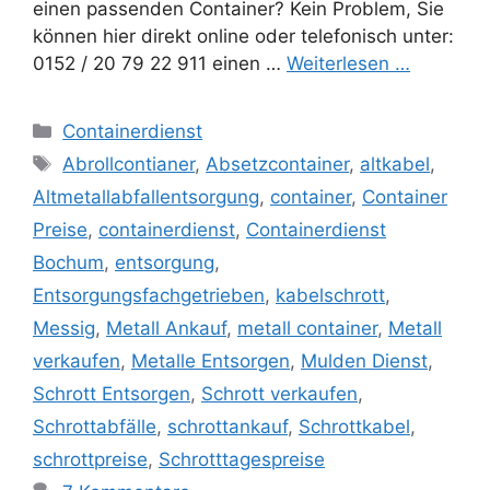
einen passenden Container? Kein Problem, Sie
können hier direkt online oder telefonisch unter:
0152 / 20 79 22 911 einen …
Weiterlesen …
Kategorien
Containerdienst
Schlagwörter
Abrollcontianer
,
Absetzcontainer
,
altkabel
,
Altmetallabfallentsorgung
,
container
,
Container
Preise
,
containerdienst
,
Containerdienst
Bochum
,
entsorgung
,
Entsorgungsfachgetrieben
,
kabelschrott
,
Messig
,
Metall Ankauf
,
metall container
,
Metall
verkaufen
,
Metalle Entsorgen
,
Mulden Dienst
,
Schrott Entsorgen
,
Schrott verkaufen
,
Schrottabfälle
,
schrottankauf
,
Schrottkabel
,
schrottpreise
,
Schrotttagespreise