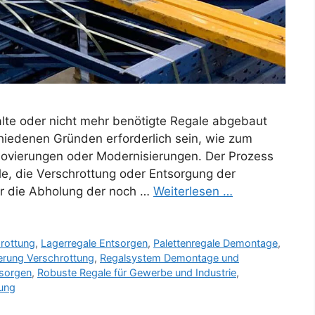
te oder nicht mehr benötigte Regale abgebaut
hiedenen Gründen erforderlich sein, wie zum
novierungen oder Modernisierungen. Der Prozess
e, die Verschrottung oder Entsorgung der
r die Abholung der noch …
Weiterlesen …
hrottung
,
Lagerregale Entsorgen
,
Palettenregale Demontage
,
erung Verschrottung
,
Regalsystem Demontage und
tsorgen
,
Robuste Regale für Gewerbe und Industrie
,
gung