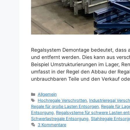
Regalsystem Demontage bedeutet, dass al
und entfernt werden. Dies kann aus versc
Beispiel Umstrukturierungen im Lager, Re
umfasst in der Regel den Abbau der Regal
unbrauchbaren Teile und den Verkauf ode
Kategorien
Allgemein
Schlagwörter
Hochregale Verschrotten
,
Industrieregal Versc
Regale für große Lasten Entsorgen
,
Regale für Lag
Entsorgung
,
Regalsysteme für schwere Lasten en
Schwerlastregale Entsorgung
,
Stahlregale Entsor
3 Kommentare