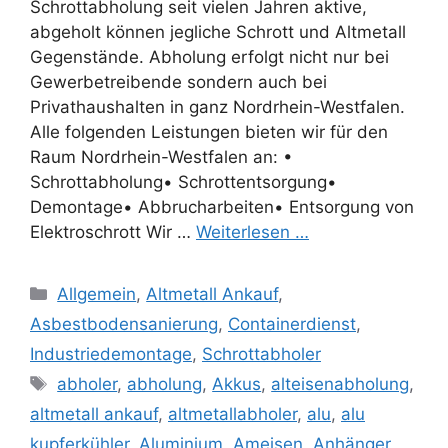
Schrottabholung seit vielen Jahren aktive,
abgeholt können jegliche Schrott und Altmetall
Gegenstände. Abholung erfolgt nicht nur bei
Gewerbetreibende sondern auch bei
Privathaushalten in ganz Nordrhein-Westfalen.
Alle folgenden Leistungen bieten wir für den
Raum Nordrhein-Westfalen an: •
Schrottabholung• Schrottentsorgung•
Demontage• Abbrucharbeiten• Entsorgung von
Elektroschrott Wir …
Weiterlesen …
Kategorien
Allgemein
,
Altmetall Ankauf
,
Asbestbodensanierung
,
Containerdienst
,
Industriedemontage
,
Schrottabholer
Schlagwörter
abholer
,
abholung
,
Akkus
,
alteisenabholung
,
altmetall ankauf
,
altmetallabholer
,
alu
,
alu
kupferkühler
,
Aluminium
,
Ameisen
,
Anhänger
,