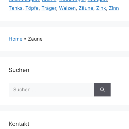
Tanks
,
Töpfe
,
Träger
,
Walzen
,
Zäune
,
Zink
,
Zinn
Home
»
Zäune
Suchen
Suchen
nach:
Kontakt