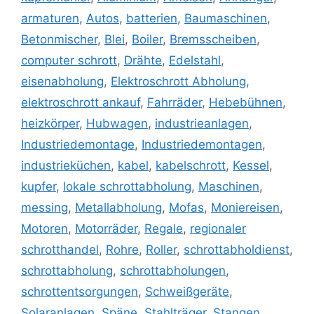
armaturen
,
Autos
,
batterien
,
Baumaschinen
,
Betonmischer
,
Blei
,
Boiler
,
Bremsscheiben
,
computer schrott
,
Drähte
,
Edelstahl
,
eisenabholung
,
Elektroschrott Abholung
,
elektroschrott ankauf
,
Fahrräder
,
Hebebühnen
,
heizkörper
,
Hubwagen
,
industrieanlagen
,
Industriedemontage
,
Industriedemontagen
,
industrieküchen
,
kabel
,
kabelschrott
,
Kessel
,
kupfer
,
lokale schrottabholung
,
Maschinen
,
messing
,
Metallabholung
,
Mofas
,
Moniereisen
,
Motoren
,
Motorräder
,
Regale
,
regionaler
schrotthandel
,
Rohre
,
Roller
,
schrottabholdienst
,
schrottabholung
,
schrottabholungen
,
schrottentsorgungen
,
Schweißgeräte
,
Solaranlagen
,
Späne
,
Stahlträger
,
Stangen
,