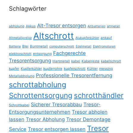
Schlagwörter
Alt-Tresor entsorgen
abholung
Akkus
Altbatterien
altmetall
Altschrott
ankauf
Altmetallpreise
Alukupferkühler
Blei
Buntmetall
Batterie
computerschrott
Edelmetall
Elektromotoren
Fachgerechte
elektroschrott
entsorgung
Tresorentsorgung
Hartmetall
kabel
Kabelreste
kabelschrott
kupfer
Kupferkühler
kupferrohre
kupferschrott
Kühler
messing
Professionelle Tresorentfernung
Metallabholung
schrottabholung
Schrottentsorgung
schrotthändler
Sicherer Tresorabbau
Tresor-
Schrottkabel
Entsorgungsunternehmen
Tresor abholen
lassen
Tresor Abholung
Tresor Demontage
Tresor
Service
Tresor entsorgen lassen