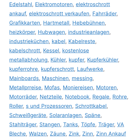
Edelstahl
,
Elektromotoren
,
elektroschrott
ankauf
,
elektroschrott verkaufen
,
Fahrräder
,
Grafikkarten
,
Hartmetall
,
Hebebühnen
,
heizkörper
,
Hubwagen
,
industrieanlagen
,
industrieküchen
,
kabel
,
Kabelreste
,
kabelschrott
,
Kessel
,
kostenlose
metallabholung
,
Kühler
,
kupfer
,
Kupferkühler
,
kupferrohre
,
kupferschrott
,
Laufwerke
,
Mainboards
,
Maschinen
,
messing
,
Metallprreise
,
Mofas
,
Moniereisen
,
Motoren
,
Motorräder
,
Netzteile
,
Notebook
,
Regale
,
Rohre
,
Roller
,
s und Prozessoren
,
Schrottkabel
,
Schweißgeräte
,
Solaranlagen
,
Späne
,
Stahlträger
,
Stangen
,
Tanks
,
Töpfe
,
Träger
,
VA
Bleche
,
Walzen
,
Zäune
,
Zink
,
Zinn
,
Zinn Ankauf