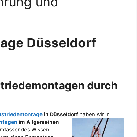
hrung und
age Düsseldorf
striedemontagen durch
ustriedemontage
in Düsseldorf
haben wir in
ntagen
im Allgemeinen
 umfassendes Wissen