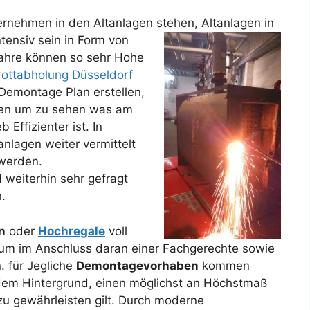
rnehmen in den Altanlagen stehen, Altanlagen in
tensiv sein in Form von
Jahre können so sehr Hohe
rottabholung Düsseldorf
Demontage Plan erstellen,
chen um zu sehen was am
 Effizienter ist. In
nlagen weiter vermittelt
werden.
weiterhin sehr gefragt
.
n
oder
Hochregale
voll
um im Anschluss daran einer Fachgerechte sowie
 für Jegliche
Demontagevorhaben
kommen
r dem Hintergrund, einen möglichst an Höchstmaß
 zu gewährleisten gilt. Durch moderne