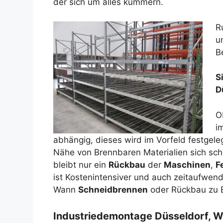
der sich um alles kümmern.
R
u
B
S
D
O
i
abhängig, dieses wird im Vorfeld festgele
Nähe von Brennbaren Materialien sich schn
bleibt nur ein
Rückbau
der
Maschinen
,
F
ist Kostenintensiver und auch zeitaufwend
Wann
Schneidbrennen
oder Rückbau zu E
Industriedemontage Düsseldorf, W