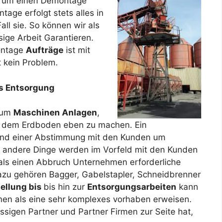
es um einen Demontage
age erfolgt stets alles in
l sie. So können wir als
ige Arbeit Garantieren.
montage
Aufträge
ist mit
 kein Problem.
is Entsorgung
n um
Maschinen Anlagen
,
 dem Erdboden eben zu machen. Ein
 und einer Abstimmung mit den Kunden um
d andere Dinge werden im Vorfeld mit den Kunden
ls einen Abbruch Unternehmen erforderliche
zu gehören Bagger, Gabelstapler, Schneidbrenner
tellung bis
bis hin zur
Entsorgungsarbeiten
kann
nen als eine sehr komplexes vorhaben erweisen.
ssigen Partner und Partner Firmen zur Seite hat,