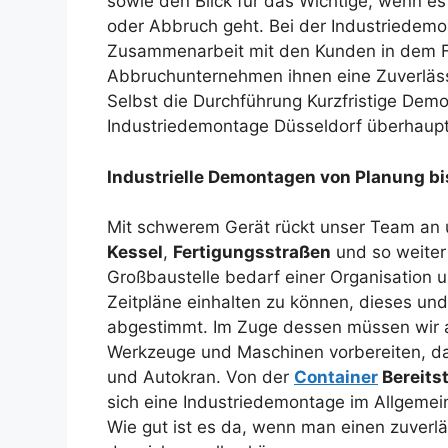
sowie den Blick für das Wichtige, wenn 
oder Abbruch geht. Bei der Industriedemont
Zusammenarbeit mit den Kunden in dem Fal
Abbruchunternehmen ihnen eine Zuverläss
Selbst die Durchführung Kurzfristige De
Industriedemontage Düsseldorf überhaupt
Industrielle Demontagen von Planung b
Mit schwerem Gerät rückt unser Team a
Kessel
,
Fertigungsstraßen
und so weiter
Großbaustelle bedarf einer Organisation
Zeitpläne einhalten zu können, dieses un
abgestimmt. Im Zuge dessen müssen wir a
Werkzeuge und Maschinen vorbereiten, da
und Autokran. Von der
Container
Bereits
sich eine Industriedemontage im Allgemei
Wie gut ist es da, wenn man einen zuverlä