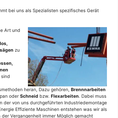
t bei uns als Spezialisten spezifisches Gerät
he Art und
los,
nsägen
zu
essen,
inen
 sind
tsmethoden heran, Dazu gehören,
Brennnarbeiten
opan oder
Schneid
bzw.
Flexarbeiten
. Dabei muss
en der von uns durchgeführten Industriedemontage
Energie Effiziente Maschinen entstehen was wir als
n der Vergangenheit immer Möglich gemacht