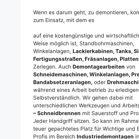
Wenn es darum geht, zu demontieren, komm
zum Einsatz, mit dem es
auf eine kostengünstige und wirtschaftlic
Weise möglich ist, Standbohrmaschinen,
Winkelanlagen,
Lackierkabinen, Tanks, Si
Fertigungsstraßen, Fräsanlagen, Platte
Zerlegen. Auch
Demontagearbeiten
von
Schneidemaschinen, Winkelanlagen, Pr
Bandabsetzeranlagen,
oder
Drehmasch
während eines Arbeit betrieb zu erledigen
Selbstverständlich. Wir gehen dabei mit
unterschiedlichen Werkzeugen und Arbei
– Schneidbrennen
mit Sauerstoff und Pr
Jeder Handgriff sitzen. So kann im Rahm
teuer gepachtetes Platz für Wichtige und 
Profis im Bereich
Industriedemontagen
i