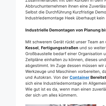
Zusammenarbeit mit den Kunden in dem Fal
Abbruchunternehmen ihnen eine Zuverläss
Selbst die Durchführung Kurzfristige De
Industriedemontage Heek überhaupt kein
Industrielle Demontagen von Planung b
Mit schwerem Gerät rückt unser Team a
Kessel
,
Fertigungsstraßen
und so weiter
Großbaustelle bedarf einer Organisation
Zeitpläne einhalten zu können, dieses un
abgestimmt. Im Zuge dessen müssen wir a
Werkzeuge und Maschinen vorbereiten, da
und Autokran. Von der
Container
Bereits
sich eine Industriedemontage im Allgemei
Wie gut ist es da, wenn man einen zuverlä
der sich um alles kümmern.