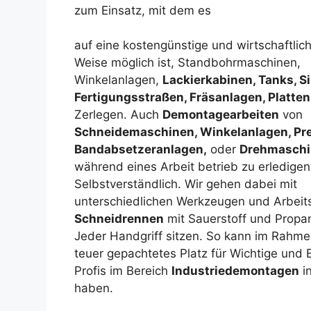
zum Einsatz, mit dem es
auf eine kostengünstige und wirtschaftlic
Weise möglich ist, Standbohrmaschinen,
Winkelanlagen,
Lackierkabinen, Tanks, Si
Fertigungsstraßen, Fräsanlagen, Platte
Zerlegen. Auch
Demontagearbeiten
von
Schneidemaschinen, Winkelanlagen, Pr
Bandabsetzeranlagen,
oder
Drehmasch
während eines Arbeit betrieb zu erledigen
Selbstverständlich. Wir gehen dabei mit
unterschiedlichen Werkzeugen und Arbei
Schneidrennen
mit Sauerstoff und Propa
Jeder Handgriff sitzen. So kann im Rahm
teuer gepachtetes Platz für Wichtige und 
Profis im Bereich
Industriedemontagen
i
haben.