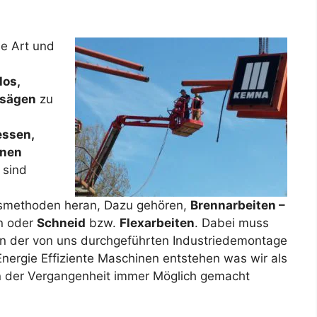
he Art und
los,
nsägen
zu
essen,
inen
 sind
tsmethoden heran, Dazu gehören,
Brennarbeiten –
n oder
Schneid
bzw.
Flexarbeiten
. Dabei muss
en der von uns durchgeführten Industriedemontage
Energie Effiziente Maschinen entstehen was wir als
n der Vergangenheit immer Möglich gemacht