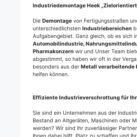
Industriedemontage Heek „Zielorientiert
Die
Demontage
von Fertigungsstraßen u
unterschiedlichsten
Industriebereichen
b
Aufgabengebiet. Ganz gleich, ob es sich 
Automobilindustrie, Nahrungsmittelindu
Pharmakonzern
wir und Unser Team biete
abgestimmt, so haben wir oft in der Verga
besonders aus der
Metall verarbeitende 
helfen können.
Effiziente Industrieverschrottung für Ih
Sie sind ein Unternehmen aus der Industr
Bestand an Altgeräten, Maschinen oder Me
werden? Wir sind Ihr zuverlässiger Partner 
Ihnen dabei hilft, Platz zu schaffen und Ih