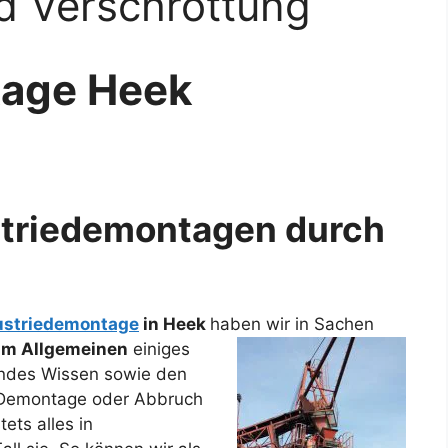
d Verschrottung
tage Heek
striedemontagen durch
ustriedemontage
in Heek
haben wir in Sachen
im Allgemeinen
einiges
endes Wissen sowie den
n Demontage oder Abbruch
ets alles in