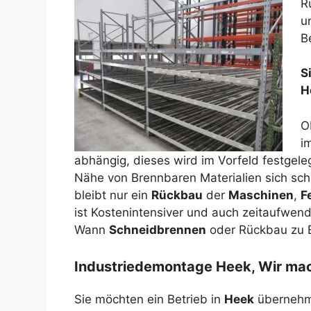
R
u
B
S
H
O
i
abhängig, dieses wird im Vorfeld festgele
Nähe von Brennbaren Materialien sich schn
bleibt nur ein
Rückbau
der
Maschinen
,
F
ist Kostenintensiver und auch zeitaufwend
Wann
Schneidbrennen
oder Rückbau zu E
Industriedemontage Heek, Wir mac
Sie möchten ein Betrieb in
Heek
übernehme