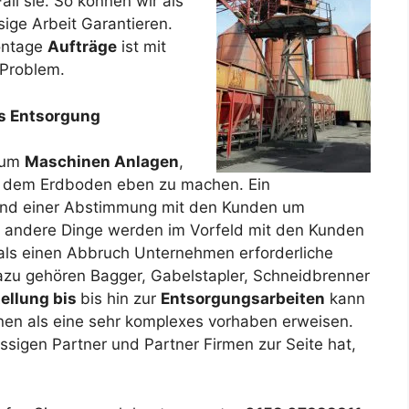
l sie. So können wir als
ige Arbeit Garantieren.
montage
Aufträge
ist mit
 Problem.
is Entsorgung
n um
Maschinen Anlagen
,
 dem Erdboden eben zu machen. Ein
 und einer Abstimmung mit den Kunden um
d andere Dinge werden im Vorfeld mit den Kunden
ls einen Abbruch Unternehmen erforderliche
zu gehören Bagger, Gabelstapler, Schneidbrenner
tellung bis
bis hin zur
Entsorgungsarbeiten
kann
nen als eine sehr komplexes vorhaben erweisen.
ssigen Partner und Partner Firmen zur Seite hat,