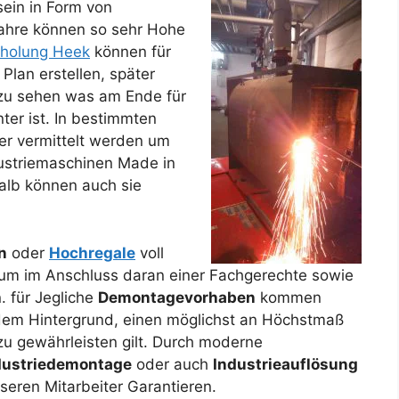
sein in Form von
Jahre können so sehr Hohe
bholung Heek
können für
lan erstellen, später
 zu sehen was am Ende für
nter ist. In bestimmten
er vermittelt werden um
dustriemaschinen Made in
alb können auch sie
n
oder
Hochregale
voll
um im Anschluss daran einer Fachgerechte sowie
 für Jegliche
Demontagevorhaben
kommen
r dem Hintergrund, einen möglichst an Höchstmaß
 zu gewährleisten gilt. Durch moderne
dustriedemontage
oder auch
Industrieauflösung
seren Mitarbeiter Garantieren.