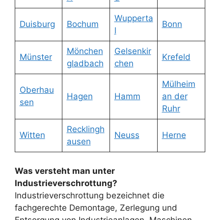
Wupperta
Duisburg
Bochum
Bonn
l
Mönchen
Gelsenkir
Münster
Krefeld
gladbach
chen
Mülheim
Oberhau
Hagen
Hamm
an der
sen
Ruhr
Recklingh
Witten
Neuss
Herne
ausen
Was versteht man unter
Industrieverschrottung?
Industrieverschrottung bezeichnet die
fachgerechte Demontage, Zerlegung und
Entsorgung von Industrieanlagen, Maschinen,