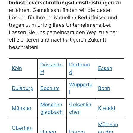
Industrieverschrottungsdienstleistungen
zu
erfahren. Gemeinsam finden wir die beste
Lösung für Ihre individuellen Bedürfnisse und
tragen zum Erfolg Ihres Unternehmens bei.
Lassen Sie uns gemeinsam den Weg zu einer
effizienteren und nachhaltigeren Zukunft
beschreiten!
Düsseldo
Dortmun
Köln
Essen
rf
d
Wupperta
Duisburg
Bochum
Bonn
l
Mönchen
Gelsenkir
Münster
Krefeld
gladbach
chen
Mülheim
Oberhau
Hagen
Hamm
an der